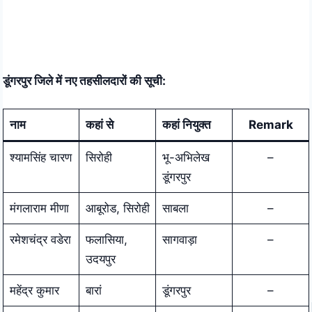
डूंगरपुर जिले में नए तहसीलदारों की सूची:
नाम
कहां से
कहां नियुक्त
Remark
श्यामसिंह चारण
सिरोही
भू-अभिलेख
–
डूंगरपुर
मंगलाराम मीणा
आबूरोड, सिरोही
साबला
–
रमेशचंद्र वडेरा
फलासिया,
सागवाड़ा
–
उदयपुर
महेंद्र कुमार
बारां
डूंगरपुर
–