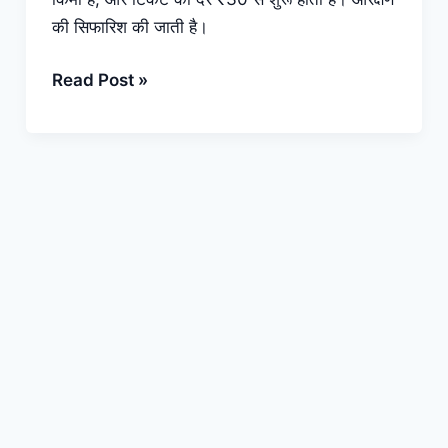
की सिफारिश की जाती है।
Trains
Read Post »
from
Dungarpur
to
Udaipur
(डूंगरपुर
से
उदयपुर
जाने
वाली
सभी
ट्रेन
की
जानकारी)