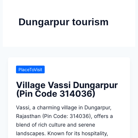
Skip
to
Dungarpur tourism
content
PlaceToVisit
Village Vassi Dungarpur
(Pin Code 314036)
Vassi, a charming village in Dungarpur,
Rajasthan (Pin Code: 314036), offers a
blend of rich culture and serene
landscapes. Known for its hospitality,