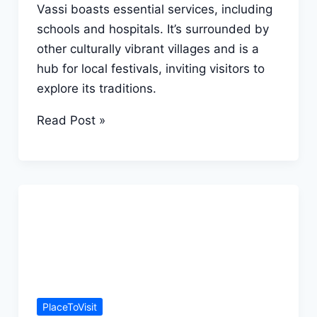
Vassi boasts essential services, including
schools and hospitals. It’s surrounded by
other culturally vibrant villages and is a
hub for local festivals, inviting visitors to
explore its traditions.
Village
Read Post »
Vassi
Dungarpur
(Pin
Code
314036)
PlaceToVisit