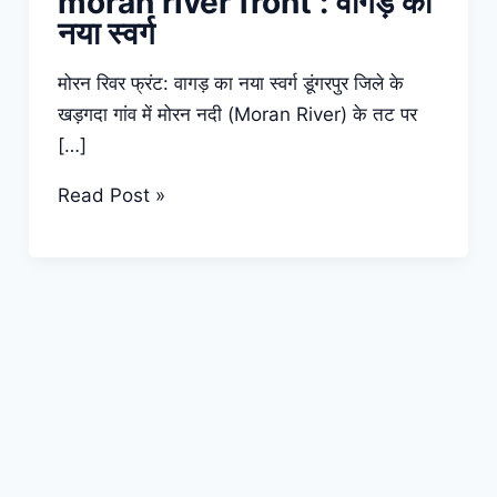
moran river front : वागड़ का
नया स्वर्ग
मोरन रिवर फ्रंट: वागड़ का नया स्वर्ग डूंगरपुर जिले के
खड़गदा गांव में मोरन नदी (Moran River) के तट पर
[…]
moran
Read Post »
river
front
:
वागड़
का
नया
स्वर्ग