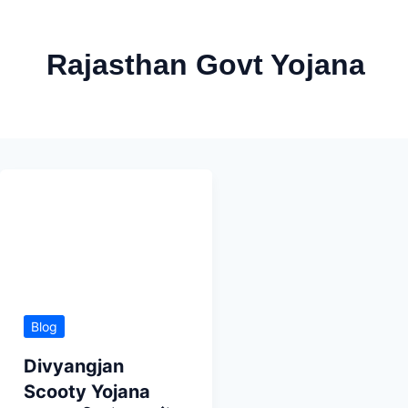
Skip
to
Rajasthan Govt Yojana
content
Blog
Divyangjan
Scooty Yojana