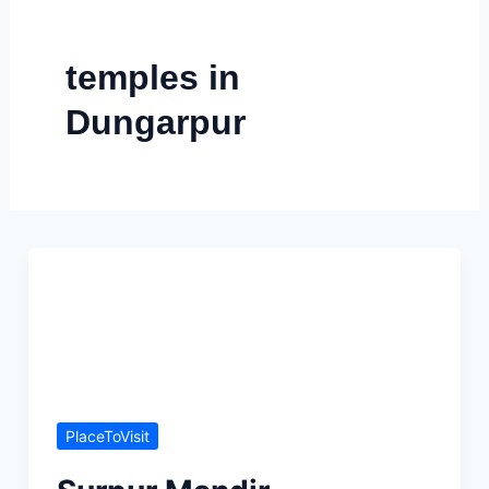
Skip
to
temples in
content
Dungarpur
PlaceToVisit