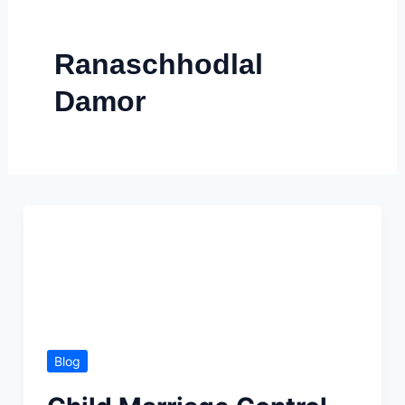
Skip
to
Ranaschhodlal
content
Damor
Blog